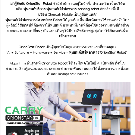
มารู้จักกับ OrionStar Robot
ซึ่งมีสำนักงานอยู่ในปักกิ่ง ประเทศจีน เป็นบริษัท
ผลิต
หุ่นยนต์บริการ
หุ่นยนต์เสิร์ฟอาหาร
serving robot
อัจฉริยะซึ่งมี
บริษัท Cheetah Mobile เป็นผู้ถือหุ้นหลัก
หุ่นยนต์เสิร์ฟอาหาร OrionStar Robot
ได้ถูกสร้างขึ้นเพื่อเน้นการใช้งานจริงจัง โดย
ผู้ผลิตมีวิสัยทัศน์ที่ต้องการให้หุ่นยนต์ มาแทนที่งานที่ต้องใช้แรงงานมนุษย์ทำซ้ำๆ
ตลอดเวลาและเปลี่ยนธุรกิจแบบเดิมๆ ให้มีประสิทธิภาพสูงสุดโดยใช้อินเทอร์เน็ต
เข้ามาช่วย
OrionStar Robot
เป็นผู้บุกเบิกในอุตสาหกรรมรายแรกที่เสนอสูตร
"AI + Software + Hardware + Service =
หุ่นยนต์เสิร์ฟอาหาร OrionStar Robot
"
Algorithm พื้นฐานที่
OrionStar Robot
ใช้ จะมีเทคโนโลยี่ AI เป็นหลัก ทั้งนี้ AI
สามารถเรียนรู้ตนเองตลอดเวลาและสามารถพัฒนาตนเองได้ทั้งกระบวนการตั้งแต่
ต้นจนปลายสุดกระบวนการ