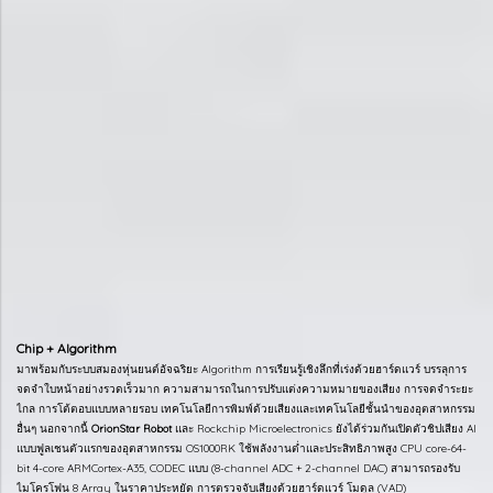
Chip + Algorithm
มาพร้อมกับระบบสมองหุ่นยนต์อัจฉริยะ Algorithm การเรียนรู้เชิงลึกที่เร่งด้วยฮาร์ดแวร์ บรรลุการ
จดจำใบหน้าอย่างรวดเร็วมาก ความสามารถในการปรับแต่งความหมายของเสียง การจดจำระยะ
ไกล การโต้ตอบแบบหลายรอบ เทคโนโลยีการพิมพ์ด้วยเสียงและเทคโนโลยีชั้นนำของอุตสาหกรรม
อื่นๆ นอกจากนี้
OrionStar Robot
และ Rockchip Microelectronics ยังได้ร่วมกันเปิดตัวชิปเสียง AI
แบบฟูลเชนตัวแรกของอุตสาหกรรม OS1000RK ใช้พลังงานต่ำและประสิทธิภาพสูง CPU core-64-
bit 4-core ARMCortex-A35, CODEC แบบ (8-channel ADC + 2-channel DAC) สามารถรองรับ
ไมโครโฟน 8 Array ในราคาประหยัด การตรวจจับเสียงด้วยฮาร์ดแวร์ โมดูล (VAD)