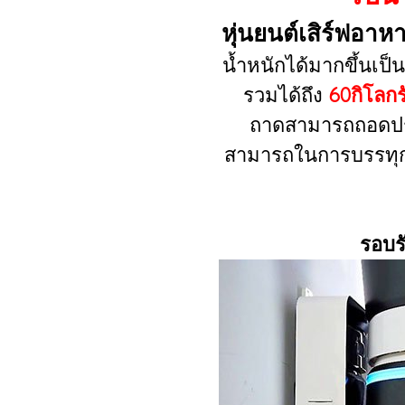
หุ่นยนต์เสิร์ฟอาห
น้ำหนักได้มากขึ้นเป็
รวมได้ถึง
60กิโลกร
ถาดสามารถถอดประ
สามารถในการบรรทุก
รอบร