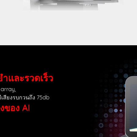
นยำและรวดเร็ว
 array,
ีเสียงรบกวนถึง 75db
งของ AI