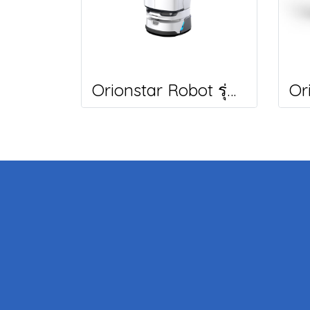
Orionstar Robot รุ่น PRO AD (DR-02) หุ่นยนต์เสิร์ฟอาหาร