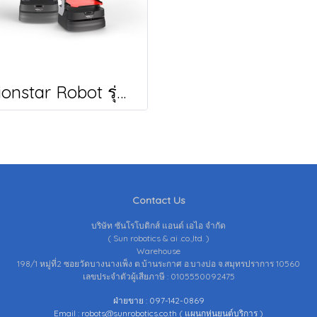
Orionstar Robot รุ่น DR01 หุ่นยนต์เสิร์ฟอาหาร จาก Orionstar
Contact Us
บริษัท ซันโรโบติกส์ แอนด์ เอไอ จำกัด
( Sun robotics & ai .co.,ltd. )
Warehouse
198/1 หมู่ที่2 ซอยวัดบางนางเพ็ง ต.บ้านระกาศ อ.บางบ่อ จ.สมุทรปราการ 10560
เลขประจำตัวผู้เสียภาษี : 0105550092475
ฝ่ายขาย : 097-142-0869
Email : robots@sunrobotics.co.th ( แผนกหุ่นยนต์บริการ )